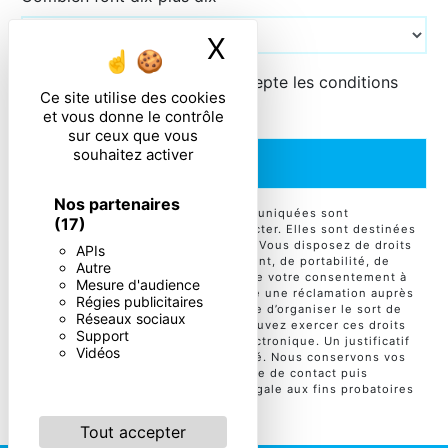
X
Masquer le ban
En cochant cette case, j'accepte les conditions
Ce site utilise des cookies
particulières ci-dessous **
et vous donne le contrôle
sur ceux que vous
souhaitez activer
ENVOYER
Nos partenaires
** Les données personnelles communiquées sont
(17)
nécessaires aux fins de vous contacter. Elles sont destinées
à l'entreprise et ses sous-traitants. Vous disposez de droits
APIs
d’accès, de rectification, d’effacement, de portabilité, de
Autre
limitation, d’opposition, de retrait de votre consentement à
Mesure d'audience
tout moment et du droit d’introduire une réclamation auprès
Régies publicitaires
d’une autorité de contrôle, ainsi que d’organiser le sort de
Réseaux sociaux
vos données post-mortem. Vous pouvez exercer ces droits
Support
par voie postale ou par courrier électronique. Un justificatif
Vidéos
d'identité pourra vous être demandé. Nous conservons vos
données pendant la période de prise de contact puis
pendant la durée de prescription légale aux fins probatoires
et de gestion des contentieux.
Tout accepter