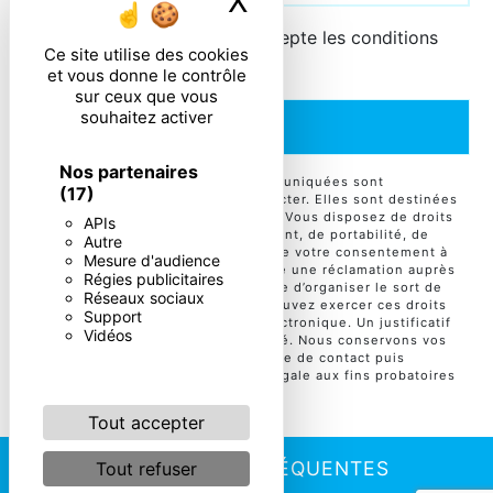
X
Masquer le ban
En cochant cette case, j'accepte les conditions
Ce site utilise des cookies
particulières ci-dessous **
et vous donne le contrôle
sur ceux que vous
souhaitez activer
ENVOYER
Nos partenaires
** Les données personnelles communiquées sont
(17)
nécessaires aux fins de vous contacter. Elles sont destinées
à l'entreprise et ses sous-traitants. Vous disposez de droits
APIs
d’accès, de rectification, d’effacement, de portabilité, de
Autre
limitation, d’opposition, de retrait de votre consentement à
Mesure d'audience
tout moment et du droit d’introduire une réclamation auprès
Régies publicitaires
d’une autorité de contrôle, ainsi que d’organiser le sort de
Réseaux sociaux
vos données post-mortem. Vous pouvez exercer ces droits
Support
par voie postale ou par courrier électronique. Un justificatif
Vidéos
d'identité pourra vous être demandé. Nous conservons vos
données pendant la période de prise de contact puis
pendant la durée de prescription légale aux fins probatoires
et de gestion des contentieux.
Tout accepter
RECHERCHES FRÉQUENTES
Tout refuser