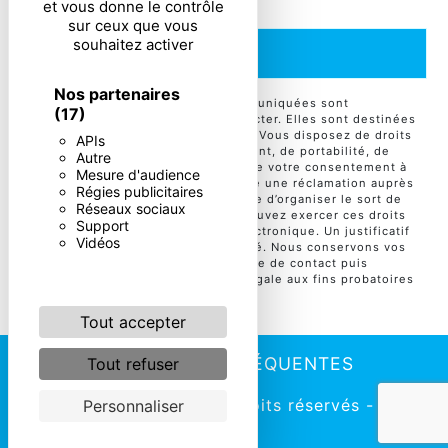
et vous donne le contrôle
sur ceux que vous
souhaitez activer
ENVOYER
Nos partenaires
** Les données personnelles communiquées sont
(17)
nécessaires aux fins de vous contacter. Elles sont destinées
à l'entreprise et ses sous-traitants. Vous disposez de droits
APIs
d’accès, de rectification, d’effacement, de portabilité, de
Autre
limitation, d’opposition, de retrait de votre consentement à
Mesure d'audience
tout moment et du droit d’introduire une réclamation auprès
Régies publicitaires
d’une autorité de contrôle, ainsi que d’organiser le sort de
Réseaux sociaux
vos données post-mortem. Vous pouvez exercer ces droits
Support
par voie postale ou par courrier électronique. Un justificatif
Vidéos
d'identité pourra vous être demandé. Nous conservons vos
données pendant la période de prise de contact puis
pendant la durée de prescription légale aux fins probatoires
et de gestion des contentieux.
Tout accepter
RECHERCHES FRÉQUENTES
Tout refuser
©
Vistalid
- 2026 - Tous droits réservés -
Personnaliser
Mentions légales