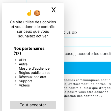
X
Masquer le ban
Ce site utilise des cookies
et vous donne le contrôle
sur ceux que vous
Combien font neuf plus dix
souhaitez activer
Nos partenaires
(17)
En cochant cette case, j'accepte les condi
APIs
Autre
Mesure d'audience
Régies publicitaires
Réseaux sociaux
** Les données personnelles communiquées sont néce
Support
d’accès, de rectification, d’effacement, de portabili
Vidéos
auprès d’une autorité de contrôle, ainsi que d’orga
Un justificatif d'identité pourra vous être demandé
fins probatoires et de gestion des contentieux.
Tout accepter