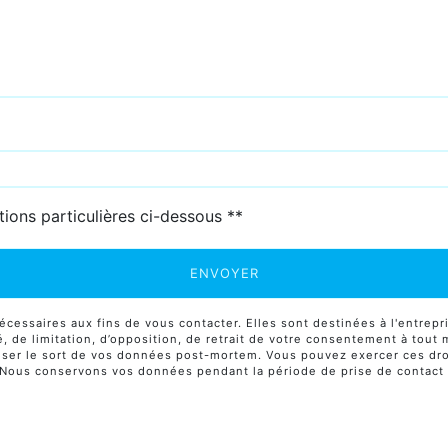
deau des cookies
tions particulières ci-dessous **
ENVOYER
ssaires aux fins de vous contacter. Elles sont destinées à l'entrepri
té, de limitation, d’opposition, de retrait de votre consentement à tou
niser le sort de vos données post-mortem. Vous pouvez exercer ces droi
. Nous conservons vos données pendant la période de prise de contact 