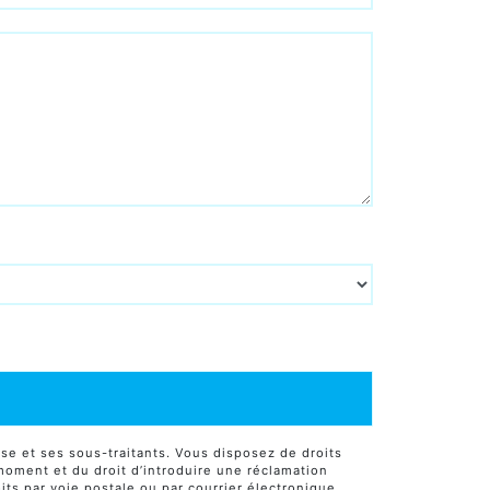
se et ses sous-traitants. Vous disposez de droits
t moment et du droit d’introduire une réclamation
ts par voie postale ou par courrier électronique.