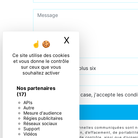
X
Masquer le ban
Ce site utilise des cookies
et vous donne le contrôle
sur ceux que vous
Combien font trois plus six
souhaitez activer
Nos partenaires
(17)
En cochant cette case, j'accepte les condi
APIs
Autre
Mesure d'audience
Régies publicitaires
Réseaux sociaux
** Les données personnelles communiquées sont néce
Support
d’accès, de rectification, d’effacement, de portabili
Vidéos
auprès d’une autorité de contrôle, ainsi que d’orga