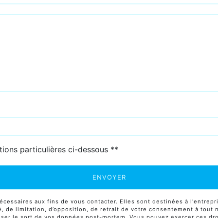
deau des cookies
tions particulières ci-dessous **
ENVOYER
ssaires aux fins de vous contacter. Elles sont destinées à l'entrepri
té, de limitation, d’opposition, de retrait de votre consentement à tou
niser le sort de vos données post-mortem. Vous pouvez exercer ces droi