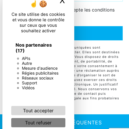
X
Masquer le ban
En cochant cette case, j'accepte les conditions
Ce site utilise des cookies
particulières ci-dessous **
et vous donne le contrôle
sur ceux que vous
souhaitez activer
ENVOYER
Nos partenaires
** Les données personnelles communiquées sont
(17)
nécessaires aux fins de vous contacter. Elles sont destinées
à l'entreprise et ses sous-traitants. Vous disposez de droits
APIs
d’accès, de rectification, d’effacement, de portabilité, de
Autre
limitation, d’opposition, de retrait de votre consentement à
Mesure d'audience
tout moment et du droit d’introduire une réclamation auprès
Régies publicitaires
d’une autorité de contrôle, ainsi que d’organiser le sort de
Réseaux sociaux
vos données post-mortem. Vous pouvez exercer ces droits
Support
par voie postale ou par courrier électronique. Un justificatif
Vidéos
d'identité pourra vous être demandé. Nous conservons vos
données pendant la période de prise de contact puis
pendant la durée de prescription légale aux fins probatoires
et de gestion des contentieux.
Tout accepter
RECHERCHES FRÉQUENTES
Tout refuser