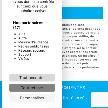
et vous donne le contrôle
sur ceux que vous
souhaitez activer
ENVOYER
Nos partenaires
** Les données personnelles communiquées sont
(17)
nécessaires aux fins de vous contacter. Elles sont destinées
à l'entreprise et ses sous-traitants. Vous disposez de droits
APIs
d’accès, de rectification, d’effacement, de portabilité, de
Autre
limitation, d’opposition, de retrait de votre consentement à
Mesure d'audience
tout moment et du droit d’introduire une réclamation auprès
Régies publicitaires
d’une autorité de contrôle, ainsi que d’organiser le sort de
Réseaux sociaux
vos données post-mortem. Vous pouvez exercer ces droits
Support
par voie postale ou par courrier électronique. Un justificatif
Vidéos
d'identité pourra vous être demandé. Nous conservons vos
données pendant la période de prise de contact puis
pendant la durée de prescription légale aux fins probatoires
et de gestion des contentieux.
Tout accepter
RECHERCHES FRÉQUENTES
Tout refuser
©
Vistalid
- 2026 - Tous droits réservés -
Personnaliser
Mentions légales