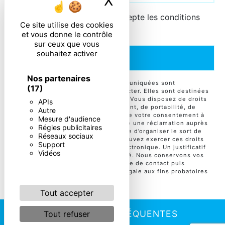
X
Masquer le ban
En cochant cette case, j'accepte les conditions
Ce site utilise des cookies
particulières ci-dessous **
et vous donne le contrôle
sur ceux que vous
souhaitez activer
ENVOYER
Nos partenaires
** Les données personnelles communiquées sont
(17)
nécessaires aux fins de vous contacter. Elles sont destinées
à l'entreprise et ses sous-traitants. Vous disposez de droits
APIs
d’accès, de rectification, d’effacement, de portabilité, de
Autre
limitation, d’opposition, de retrait de votre consentement à
Mesure d'audience
tout moment et du droit d’introduire une réclamation auprès
Régies publicitaires
d’une autorité de contrôle, ainsi que d’organiser le sort de
Réseaux sociaux
vos données post-mortem. Vous pouvez exercer ces droits
Support
par voie postale ou par courrier électronique. Un justificatif
Vidéos
d'identité pourra vous être demandé. Nous conservons vos
données pendant la période de prise de contact puis
pendant la durée de prescription légale aux fins probatoires
et de gestion des contentieux.
Tout accepter
RECHERCHES FRÉQUENTES
Tout refuser