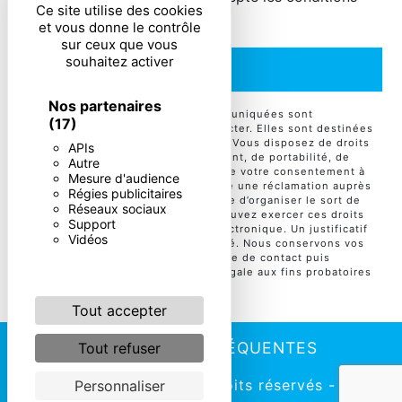
Ce site utilise des cookies
particulières ci-dessous **
et vous donne le contrôle
sur ceux que vous
souhaitez activer
ENVOYER
Nos partenaires
** Les données personnelles communiquées sont
(17)
nécessaires aux fins de vous contacter. Elles sont destinées
à l'entreprise et ses sous-traitants. Vous disposez de droits
APIs
d’accès, de rectification, d’effacement, de portabilité, de
Autre
limitation, d’opposition, de retrait de votre consentement à
Mesure d'audience
tout moment et du droit d’introduire une réclamation auprès
Régies publicitaires
d’une autorité de contrôle, ainsi que d’organiser le sort de
Réseaux sociaux
vos données post-mortem. Vous pouvez exercer ces droits
Support
par voie postale ou par courrier électronique. Un justificatif
Vidéos
d'identité pourra vous être demandé. Nous conservons vos
données pendant la période de prise de contact puis
pendant la durée de prescription légale aux fins probatoires
et de gestion des contentieux.
Tout accepter
RECHERCHES FRÉQUENTES
Tout refuser
©
Vistalid
- 2026 - Tous droits réservés -
Personnaliser